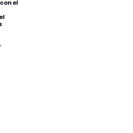
 con el
el
a
o