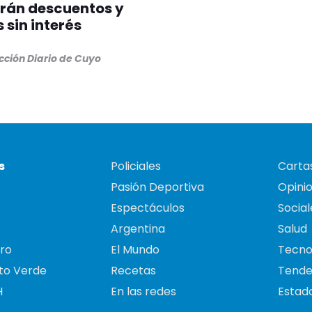
erán descuentos y
 sin interés
cción Diario de Cuyo
s
Policiales
Cartas
Pasión Deportiva
Opini
Espectáculos
Social
Argentina
Salud
ro
El Mundo
Tecno
to Verde
Recetas
Tende
H
En las redes
Estado