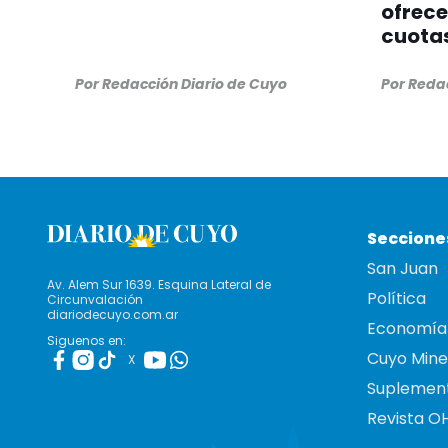
ofrec
cuotas
Por Redacción Diario de Cuyo
Por Reda
Seccione
San Juan
Av. Alem Sur 1639. Esquina Lateral de
Política
Circunvalación
diariodecuyo.com.ar
Economía
Siguenos en:
Cuyo Mine
X
Suplemen
Revista O