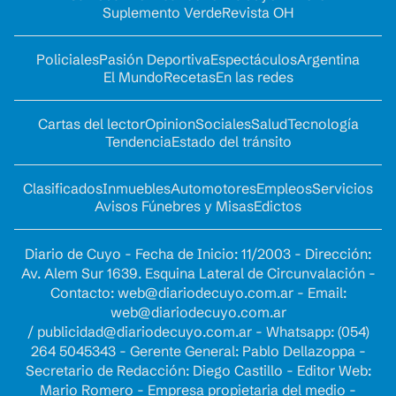
Suplemento Verde
Revista OH
Policiales
Pasión Deportiva
Espectáculos
Argentina
El Mundo
Recetas
En las redes
Cartas del lector
Opinion
Sociales
Salud
Tecnología
Tendencia
Estado del tránsito
Clasificados
Inmuebles
Automotores
Empleos
Servicios
Avisos Fúnebres y Misas
Edictos
Diario de Cuyo - Fecha de Inicio: 11/2003 - Dirección:
Av. Alem Sur 1639. Esquina Lateral de Circunvalación -
Contacto:
web@diariodecuyo.com.ar
- Email:
web@diariodecuyo.com.ar
/
publicidad@diariodecuyo.com.ar
-
Whatsapp: (054)
264 5045343 - Gerente General: Pablo Dellazoppa -
Secretario de Redacción: Diego Castillo - Editor Web:
Mario Romero - Empresa propietaria del medio -