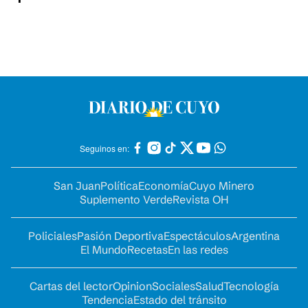
Seguinos en:
San Juan
Política
Economía
Cuyo Minero
Suplemento Verde
Revista OH
Policiales
Pasión Deportiva
Espectáculos
Argentina
El Mundo
Recetas
En las redes
Cartas del lector
Opinion
Sociales
Salud
Tecnología
Tendencia
Estado del tránsito