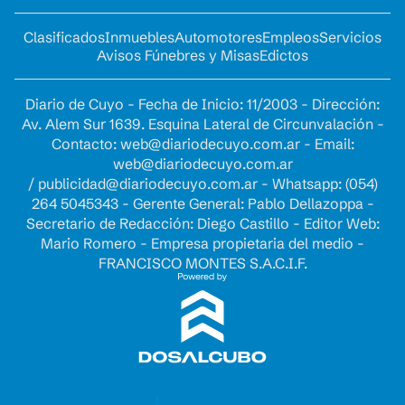
Clasificados
Inmuebles
Automotores
Empleos
Servicios
Avisos Fúnebres y Misas
Edictos
Diario de Cuyo - Fecha de Inicio: 11/2003 - Dirección:
Av. Alem Sur 1639. Esquina Lateral de Circunvalación -
Contacto:
web@diariodecuyo.com.ar
- Email:
web@diariodecuyo.com.ar
/
publicidad@diariodecuyo.com.ar
-
Whatsapp: (054)
264 5045343 - Gerente General: Pablo Dellazoppa -
Secretario de Redacción: Diego Castillo - Editor Web:
Mario Romero - Empresa propietaria del medio -
FRANCISCO MONTES S.A.C.I.F.