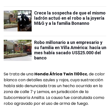
Crece la sospecha de que el mismo
ladrón actuó en el robo a la joyería
M&G y a la familia Bonanno
Robo millonario a un empresario y
su familia en Villa América: hacía un
mes había sacado US$25.000 del
banco
Se trata de una
Honda África Twin 1100cc
, de color
blanco con detalles azules y rojos, cuya sustracción
había sido denunciada tras un hecho ocurrido en la
zona de calle 7 y Lemos, en jurisdicción de la
Subcomisaría Ansilta. La causa fue caratulada como
robo agravado por el uso de arma de fuego.