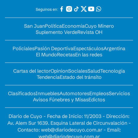
Seguinos en:
San Juan
Política
Economía
Cuyo Minero
Suplemento Verde
Revista OH
Policiales
Pasión Deportiva
Espectáculos
Argentina
El Mundo
Recetas
En las redes
Cartas del lector
Opinion
Sociales
Salud
Tecnología
Tendencia
Estado del tránsito
Clasificados
Inmuebles
Automotores
Empleos
Servicios
Avisos Fúnebres y Misas
Edictos
Diario de Cuyo - Fecha de Inicio: 11/2003 - Dirección:
Av. Alem Sur 1639. Esquina Lateral de Circunvalación -
Contacto:
web@diariodecuyo.com.ar
- Email:
web@diariodecuyo.com.ar