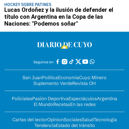
HOCKEY SOBRE PATINES
Lucas Ordoñez y la ilusión de defender el
título con Argentina en la Copa de las
Naciones: "Podemos soñar"
Seguinos en:
San Juan
Política
Economía
Cuyo Minero
Suplemento Verde
Revista OH
Policiales
Pasión Deportiva
Espectáculos
Argentina
El Mundo
Recetas
En las redes
Cartas del lector
Opinion
Sociales
Salud
Tecnología
Tendencia
Estado del tránsito