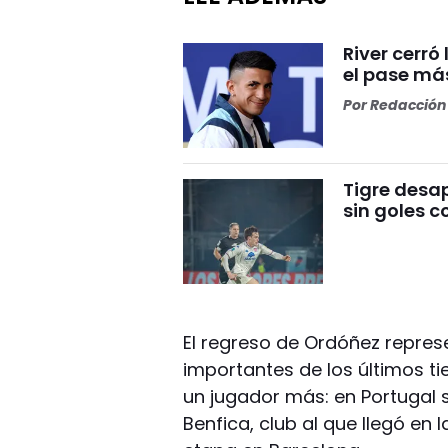
River cerr
el pase más
Por
Redacción 
Tigre desa
sin goles c
El regreso de Ordóñez repre
importantes de los últimos ti
un jugador más: en Portugal 
Benfica, club al que llegó en