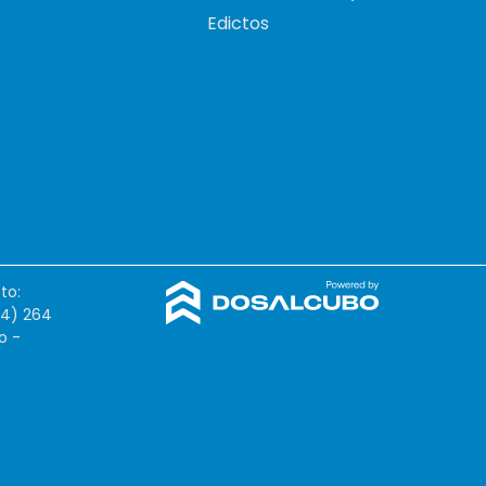
Edictos
to:
54) 264
o -