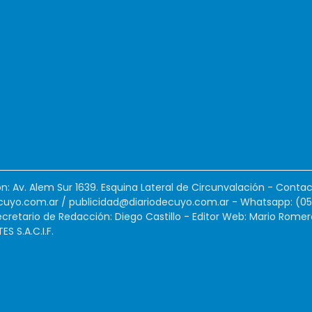
ión: Av. Alem Sur 1639. Esquina Lateral de Circunvalación - Contac
cuyo.com.ar
/
publicidad@diariodecuyo.com.ar
-
Whatsapp: (0
cretario de Redacción: Diego Castillo - Editor Web: Mario Romer
 S.A.C.I.F.