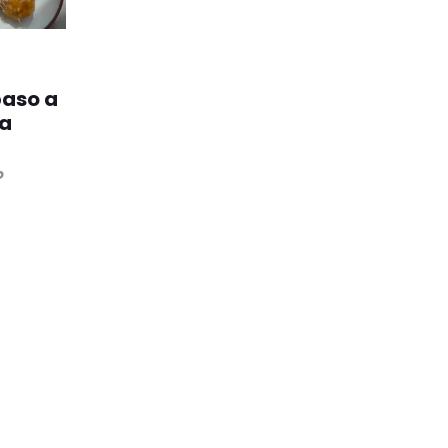
paso a
na
o