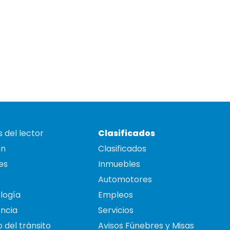
 del lector
Clasificados
on
Clasificados
es
Inmuebles
Automotores
logía
Empleos
ncia
Servicios
 del tránsito
Avisos Fúnebres y Misas