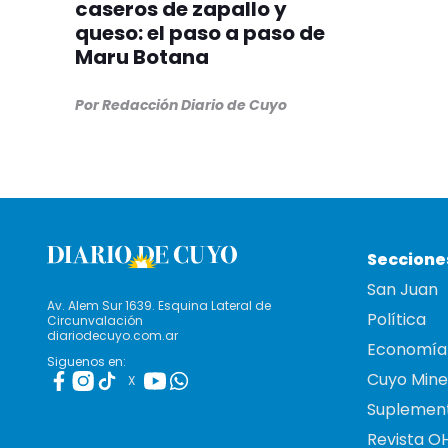
caseros de zapallo y
queso: el paso a paso de
Maru Botana
Por Redacción Diario de Cuyo
Seccione
San Juan
Av. Alem Sur 1639. Esquina Lateral de
Política
Circunvalación
diariodecuyo.com.ar
Economía
Siguenos en:
Cuyo Mine
X
Suplemen
Revista O