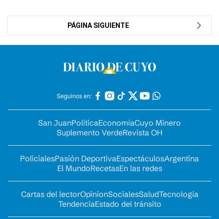
PÁGINA SIGUIENTE
Seguinos en:
San Juan
Política
Economía
Cuyo Minero
Suplemento Verde
Revista OH
Policiales
Pasión Deportiva
Espectáculos
Argentina
El Mundo
Recetas
En las redes
Cartas del lector
Opinion
Sociales
Salud
Tecnología
Tendencia
Estado del tránsito