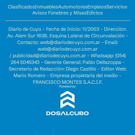
Clasificados
Inmuebles
Automotores
Empleos
Servicios
Avisos Fúnebres y Misas
Edictos
Diario de Cuyo - Fecha de Inicio: 11/2003 - Dirección:
Av. Alem Sur 1639. Esquina Lateral de Circunvalación -
Contacto:
web@diariodecuyo.com.ar
- Email:
web@diariodecuyo.com.ar
/
publicidad@diariodecuyo.com.ar
-
Whatsapp: (054)
264 5045343 - Gerente General: Pablo Dellazoppa -
Secretario de Redacción: Diego Castillo - Editor Web:
Mario Romero - Empresa propietaria del medio -
FRANCISCO MONTES S.A.C.I.F.