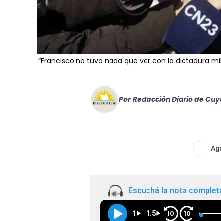
“Francisco no tuvo nada que ver con la dictadura mil
Por
Redacción Diario de Cuy
Agr
Escuchá la nota complet
1
1.5
10
10