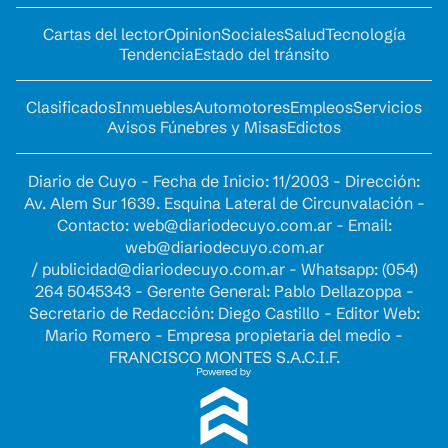
Cartas del lector
Opinion
Sociales
Salud
Tecnología
Tendencia
Estado del tránsito
Clasificados
Inmuebles
Automotores
Empleos
Servicios
Avisos Fúnebres y Misas
Edictos
Diario de Cuyo - Fecha de Inicio: 11/2003 - Dirección:
Av. Alem Sur 1639. Esquina Lateral de Circunvalación -
Contacto:
web@diariodecuyo.com.ar
- Email:
web@diariodecuyo.com.ar
/
publicidad@diariodecuyo.com.ar
-
Whatsapp: (054)
264 5045343 - Gerente General: Pablo Dellazoppa -
Secretario de Redacción: Diego Castillo - Editor Web:
Mario Romero - Empresa propietaria del medio -
FRANCISCO MONTES S.A.C.I.F.