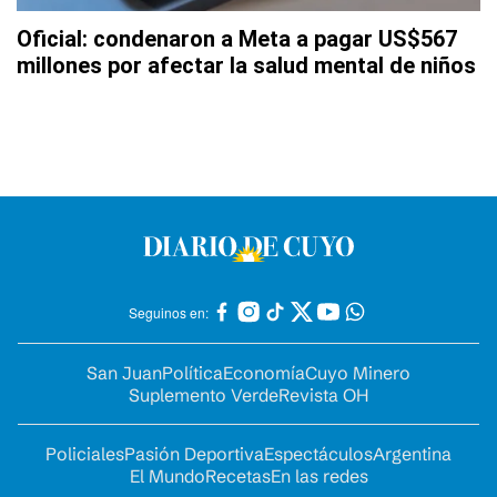
Oficial: condenaron a Meta a pagar US$567
millones por afectar la salud mental de niños
Seguinos en:
San Juan
Política
Economía
Cuyo Minero
Suplemento Verde
Revista OH
Policiales
Pasión Deportiva
Espectáculos
Argentina
El Mundo
Recetas
En las redes