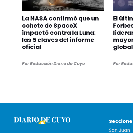
La NASA confirmó que un
El últ
cohete de SpaceX
Forbes
impactó contra la Luna:
lideran
las 5 claves del informe
mayor
oficial
global
Por
Redacción Diario de Cuyo
Por
Redac
Seccione
San Juan