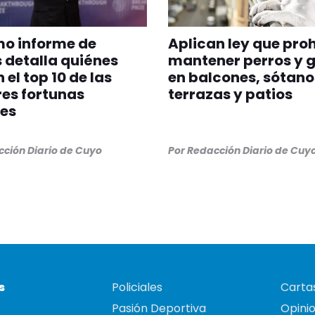
imo informe de
Aplican ley que pro
 detalla quiénes
mantener perros y 
 el top 10 de las
en balcones, sótano
es fortunas
terrazas y patios
es
ción Diario de Cuyo
Por
Redacción Diario de Cuy
s
Policiales
Cartas
Pasión Deportiva
Opini