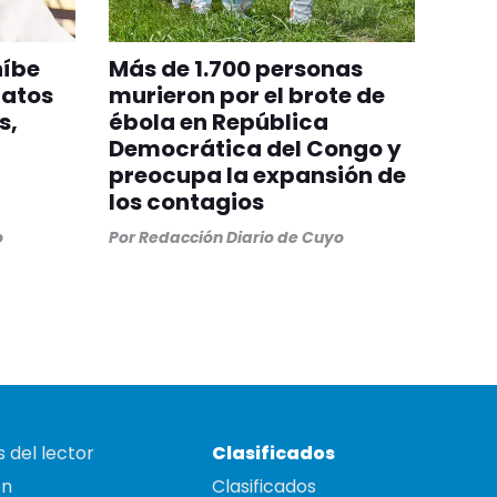
híbe
Más de 1.700 personas
gatos
murieron por el brote de
s,
ébola en República
Democrática del Congo y
preocupa la expansión de
los contagios
o
Por
Redacción Diario de Cuyo
 del lector
Clasificados
on
Clasificados