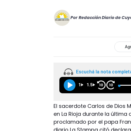
Por
Redacción Diario de Cuy
Agr
Escuchá la nota complet
1
1.5
10
10
El sacerdote Carlos de Dios 
en La Rioja durante la última 
proclamado por el papa Franci
diario La Stampa citó declar