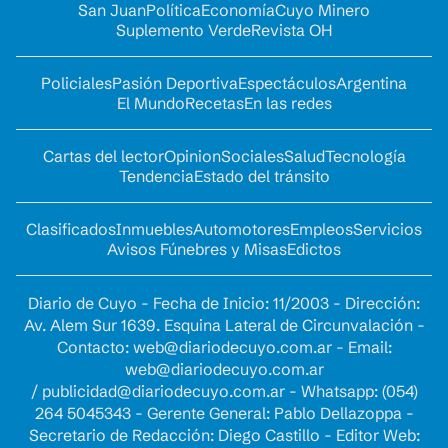
San Juan
Política
Economía
Cuyo Minero
Suplemento Verde
Revista OH
Policiales
Pasión Deportiva
Espectáculos
Argentina
El Mundo
Recetas
En las redes
Cartas del lector
Opinion
Sociales
Salud
Tecnología
Tendencia
Estado del tránsito
Clasificados
Inmuebles
Automotores
Empleos
Servicios
Avisos Fúnebres y Misas
Edictos
Diario de Cuyo - Fecha de Inicio: 11/2003 - Dirección:
Av. Alem Sur 1639. Esquina Lateral de Circunvalación -
Contacto:
web@diariodecuyo.com.ar
- Email:
web@diariodecuyo.com.ar
/
publicidad@diariodecuyo.com.ar
-
Whatsapp: (054)
264 5045343 - Gerente General: Pablo Dellazoppa -
Secretario de Redacción: Diego Castillo - Editor Web: