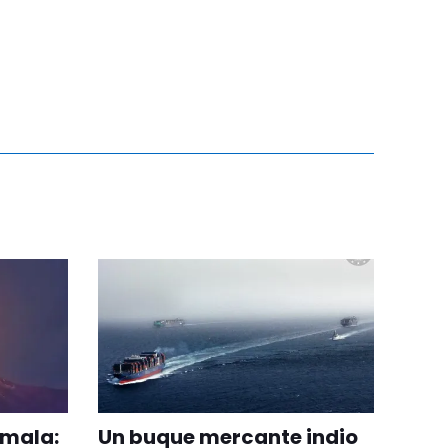
emala:
Un buque mercante indio