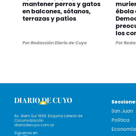
mantener perros y gatos
murier
en balcones, sótanos,
ébola 
terrazas y patios
Democ
preocu
los co
Por
Redacción Diario de Cuyo
Por
Redac
Seccione
San Juan
Av. Alem Sur 1639. Esquina Lateral de
Política
Circunvalación
diariodecuyo.com.ar
Economía
Siguenos en: