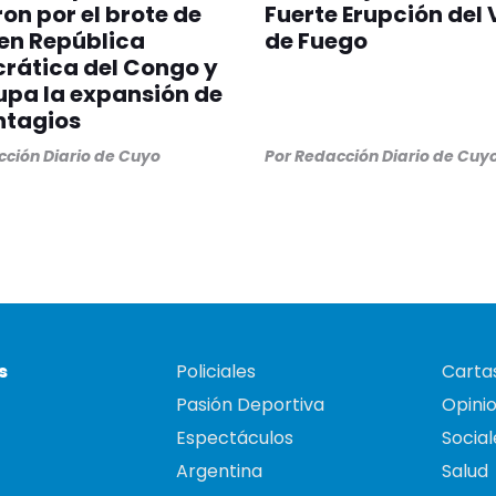
on por el brote de
Fuerte Erupción del
en República
de Fuego
rática del Congo y
pa la expansión de
ntagios
ción Diario de Cuyo
Por
Redacción Diario de Cuy
s
Policiales
Cartas
Pasión Deportiva
Opini
Espectáculos
Social
Argentina
Salud