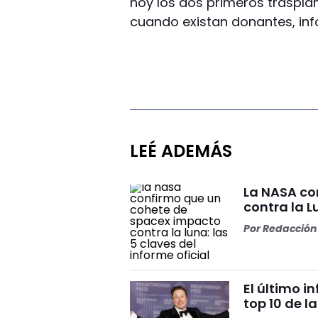
hoy los dos primeros trasplan
cuando existan donantes, inf
LEÉ ADEMÁS
La NASA co
contra la L
Por
Redacción 
El último i
top 10 de l