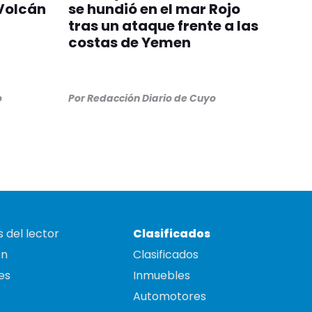
 Volcán
se hundió en el mar Rojo
tras un ataque frente a las
costas de Yemen
o
Por
Redacción Diario de Cuyo
 del lector
Clasificados
on
Clasificados
es
Inmuebles
Automotores