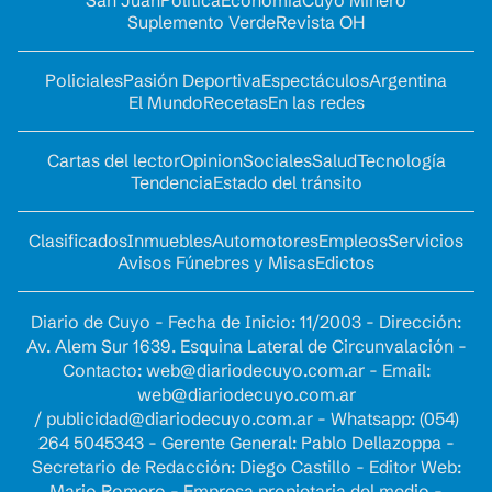
San Juan
Política
Economía
Cuyo Minero
Suplemento Verde
Revista OH
Policiales
Pasión Deportiva
Espectáculos
Argentina
El Mundo
Recetas
En las redes
Cartas del lector
Opinion
Sociales
Salud
Tecnología
Tendencia
Estado del tránsito
Clasificados
Inmuebles
Automotores
Empleos
Servicios
Avisos Fúnebres y Misas
Edictos
Diario de Cuyo - Fecha de Inicio: 11/2003 - Dirección:
Av. Alem Sur 1639. Esquina Lateral de Circunvalación -
Contacto:
web@diariodecuyo.com.ar
- Email:
web@diariodecuyo.com.ar
/
publicidad@diariodecuyo.com.ar
-
Whatsapp: (054)
264 5045343 - Gerente General: Pablo Dellazoppa -
Secretario de Redacción: Diego Castillo - Editor Web:
Mario Romero - Empresa propietaria del medio -