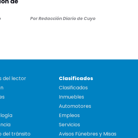
ión de
o
Por
Redacción Diario de Cuyo
 del lector
Clasificados
on
Clasificados
es
Inmuebles
Automotores
logía
Empleos
ncia
Servicios
 del tránsito
Avisos Fúnebres y Misas