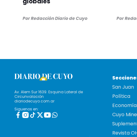
globales
Por
Redacción Diario de Cuyo
Por
Redac
Seccione
San Juan
Av. Alem Sur 1639. Esquina Lateral de
Política
Circunvalación
diariodecuyo.com.ar
Economía
Siguenos en:
Cuyo Mine
Suplemen
Revista O