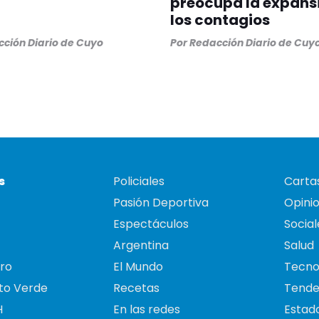
preocupa la expans
los contagios
ción Diario de Cuyo
Por
Redacción Diario de Cuy
s
Policiales
Cartas
Pasión Deportiva
Opini
Espectáculos
Social
Argentina
Salud
ro
El Mundo
Tecno
to Verde
Recetas
Tende
H
En las redes
Estado