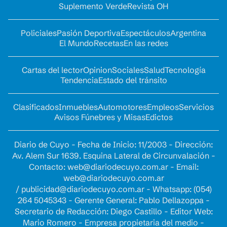
Suplemento Verde
Revista OH
Policiales
Pasión Deportiva
Espectáculos
Argentina
El Mundo
Recetas
En las redes
Cartas del lector
Opinion
Sociales
Salud
Tecnología
Tendencia
Estado del tránsito
Clasificados
Inmuebles
Automotores
Empleos
Servicios
Avisos Fúnebres y Misas
Edictos
Diario de Cuyo - Fecha de Inicio: 11/2003 - Dirección:
Av. Alem Sur 1639. Esquina Lateral de Circunvalación -
Contacto:
web@diariodecuyo.com.ar
- Email:
web@diariodecuyo.com.ar
/
publicidad@diariodecuyo.com.ar
-
Whatsapp: (054)
264 5045343 - Gerente General: Pablo Dellazoppa -
Secretario de Redacción: Diego Castillo - Editor Web:
Mario Romero - Empresa propietaria del medio -