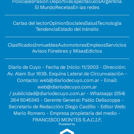
Policiales
Pasión Deportiva
Espectáculos
Argentina
El Mundo
Recetas
En las redes
Cartas del lector
Opinion
Sociales
Salud
Tecnología
Tendencia
Estado del tránsito
Clasificados
Inmuebles
Automotores
Empleos
Servicios
Avisos Fúnebres y Misas
Edictos
Diario de Cuyo - Fecha de Inicio: 11/2003 - Dirección:
Av. Alem Sur 1639. Esquina Lateral de Circunvalación -
Contacto:
web@diariodecuyo.com.ar
- Email:
web@diariodecuyo.com.ar
/
publicidad@diariodecuyo.com.ar
-
Whatsapp: (054)
264 5045343 - Gerente General: Pablo Dellazoppa -
Secretario de Redacción: Diego Castillo - Editor Web:
Mario Romero - Empresa propietaria del medio -
FRANCISCO MONTES S.A.C.I.F.