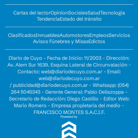
Cartas del lector
Opinion
Sociales
Salud
Tecnología
Tendencia
Estado del tránsito
Clasificados
Inmuebles
Automotores
Empleos
Servicios
Avisos Fúnebres y Misas
Edictos
Diario de Cuyo - Fecha de Inicio: 11/2003 - Dirección:
Av. Alem Sur 1639. Esquina Lateral de Circunvalación -
Contacto:
web@diariodecuyo.com.ar
- Email:
web@diariodecuyo.com.ar
/
publicidad@diariodecuyo.com.ar
-
Whatsapp: (054)
264 5045343 - Gerente General: Pablo Dellazoppa -
Secretario de Redacción: Diego Castillo - Editor Web:
Mario Romero - Empresa propietaria del medio -
FRANCISCO MONTES S.A.C.I.F.