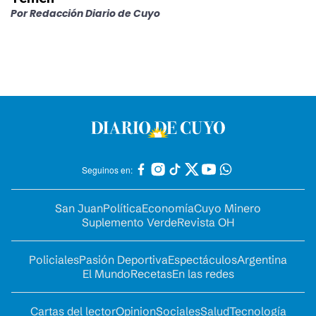
Por
Redacción Diario de Cuyo
Seguinos en:
San Juan
Política
Economía
Cuyo Minero
Suplemento Verde
Revista OH
Policiales
Pasión Deportiva
Espectáculos
Argentina
El Mundo
Recetas
En las redes
Cartas del lector
Opinion
Sociales
Salud
Tecnología