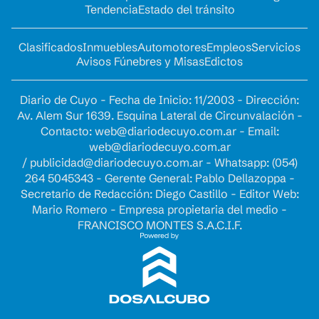
Tendencia
Estado del tránsito
Clasificados
Inmuebles
Automotores
Empleos
Servicios
Avisos Fúnebres y Misas
Edictos
Diario de Cuyo - Fecha de Inicio: 11/2003 - Dirección:
Av. Alem Sur 1639. Esquina Lateral de Circunvalación -
Contacto:
web@diariodecuyo.com.ar
- Email:
web@diariodecuyo.com.ar
/
publicidad@diariodecuyo.com.ar
-
Whatsapp: (054)
264 5045343 - Gerente General: Pablo Dellazoppa -
Secretario de Redacción: Diego Castillo - Editor Web:
Mario Romero - Empresa propietaria del medio -
FRANCISCO MONTES S.A.C.I.F.