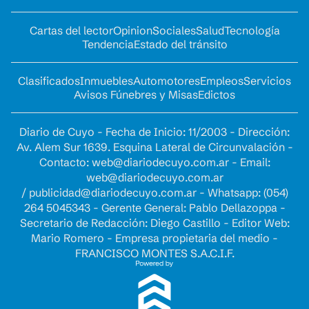
Cartas del lector
Opinion
Sociales
Salud
Tecnología
Tendencia
Estado del tránsito
Clasificados
Inmuebles
Automotores
Empleos
Servicios
Avisos Fúnebres y Misas
Edictos
Diario de Cuyo - Fecha de Inicio: 11/2003 - Dirección:
Av. Alem Sur 1639. Esquina Lateral de Circunvalación -
Contacto:
web@diariodecuyo.com.ar
- Email:
web@diariodecuyo.com.ar
/
publicidad@diariodecuyo.com.ar
-
Whatsapp: (054)
264 5045343 - Gerente General: Pablo Dellazoppa -
Secretario de Redacción: Diego Castillo - Editor Web:
Mario Romero - Empresa propietaria del medio -
FRANCISCO MONTES S.A.C.I.F.