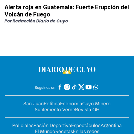
Alerta roja en Guatemala: Fuerte Erupción del
Volcán de Fuego
Por
Redacción Diario de Cuyo
Seguinos en:
San Juan
Política
Economía
Cuyo Minero
Suplemento Verde
Revista OH
Policiales
Pasión Deportiva
Espectáculos
Argentina
El Mundo
Recetas
En las redes