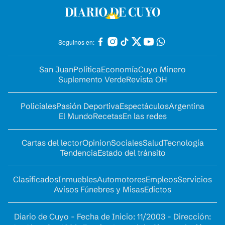
Seguinos en:
San Juan
Política
Economía
Cuyo Minero
Suplemento Verde
Revista OH
Policiales
Pasión Deportiva
Espectáculos
Argentina
El Mundo
Recetas
En las redes
Cartas del lector
Opinion
Sociales
Salud
Tecnología
Tendencia
Estado del tránsito
Clasificados
Inmuebles
Automotores
Empleos
Servicios
Avisos Fúnebres y Misas
Edictos
Diario de Cuyo - Fecha de Inicio: 11/2003 - Dirección: