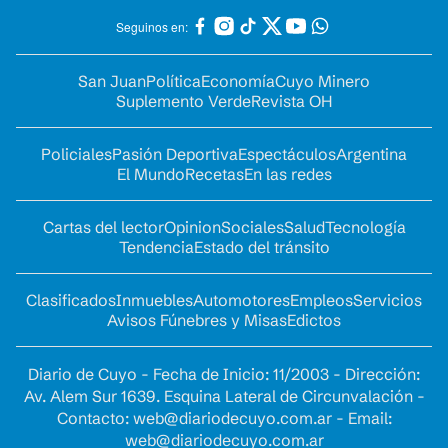
Seguinos en:
San Juan
Política
Economía
Cuyo Minero
Suplemento Verde
Revista OH
Policiales
Pasión Deportiva
Espectáculos
Argentina
El Mundo
Recetas
En las redes
Cartas del lector
Opinion
Sociales
Salud
Tecnología
Tendencia
Estado del tránsito
Clasificados
Inmuebles
Automotores
Empleos
Servicios
Avisos Fúnebres y Misas
Edictos
Diario de Cuyo - Fecha de Inicio: 11/2003 - Dirección:
Av. Alem Sur 1639. Esquina Lateral de Circunvalación -
Contacto:
web@diariodecuyo.com.ar
- Email:
web@diariodecuyo.com.ar