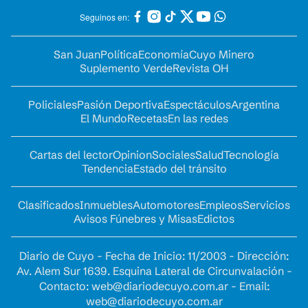
Seguinos en:
San Juan
Política
Economía
Cuyo Minero
Suplemento Verde
Revista OH
Policiales
Pasión Deportiva
Espectáculos
Argentina
El Mundo
Recetas
En las redes
Cartas del lector
Opinion
Sociales
Salud
Tecnología
Tendencia
Estado del tránsito
Clasificados
Inmuebles
Automotores
Empleos
Servicios
Avisos Fúnebres y Misas
Edictos
Diario de Cuyo - Fecha de Inicio: 11/2003 - Dirección:
Av. Alem Sur 1639. Esquina Lateral de Circunvalación -
Contacto:
web@diariodecuyo.com.ar
- Email:
web@diariodecuyo.com.ar