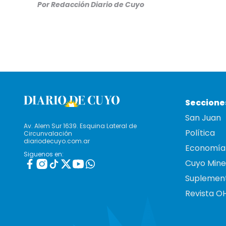
Por
Redacción Diario de Cuyo
Seccione
San Juan
Av. Alem Sur 1639. Esquina Lateral de
Política
Circunvalación
diariodecuyo.com.ar
Economía
Siguenos en:
Cuyo Mine
Suplemen
Revista O