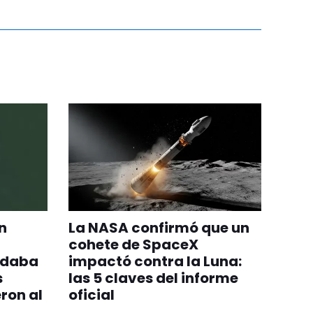
n
La NASA confirmó que un
cohete de SpaceX
adaba
impactó contra la Luna:
s
las 5 claves del informe
ron al
oficial