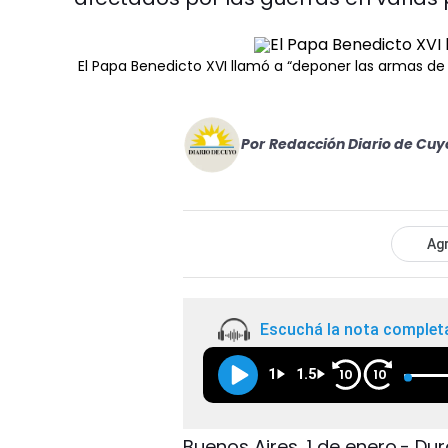
El Papa Benedicto XVI llamó a “deponer las armas de 
Por
Redacción Diario de Cuy
Agr
Escuchá la nota complet
1
1.5
10
10
Buenos Aires, 1 de enero.- Du