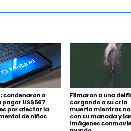
l: condenaron a
Filmaron a una delfí
a pagar US$567
cargando a su cría
es por afectar la
muerta mientras n
mental de niños
con su manada y la
imágenes conmovie
mundo