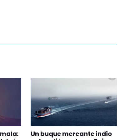
emala:
Un buque mercante indio