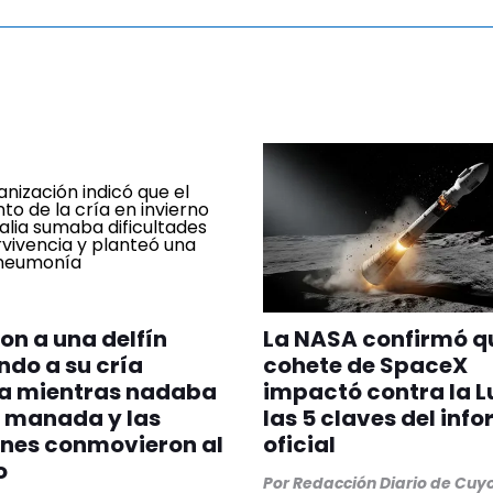
on a una delfín
La NASA confirmó q
do a su cría
cohete de SpaceX
a mientras nadaba
impactó contra la L
 manada y las
las 5 claves del inf
nes conmovieron al
oficial
o
Por
Redacción Diario de Cuy