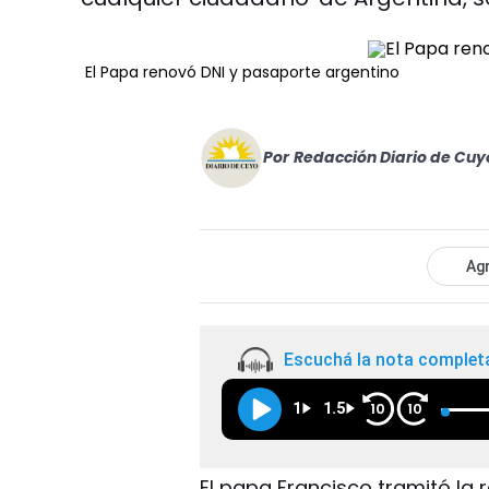
El Papa renovó DNI y pasaporte argentino
Por
Redacción Diario de Cuy
Agr
Escuchá la nota complet
1
1.5
10
10
El papa Francisco tramitó la