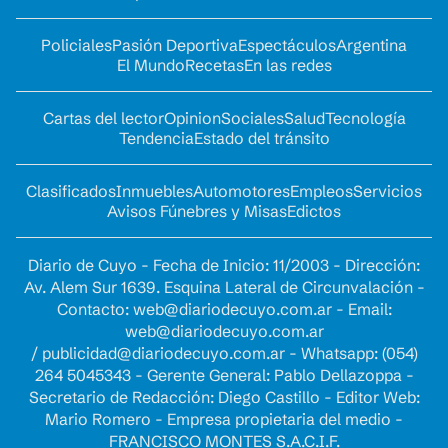
Policiales
Pasión Deportiva
Espectáculos
Argentina
El Mundo
Recetas
En las redes
Cartas del lector
Opinion
Sociales
Salud
Tecnología
Tendencia
Estado del tránsito
Clasificados
Inmuebles
Automotores
Empleos
Servicios
Avisos Fúnebres y Misas
Edictos
Diario de Cuyo - Fecha de Inicio: 11/2003 - Dirección:
Av. Alem Sur 1639. Esquina Lateral de Circunvalación -
Contacto:
web@diariodecuyo.com.ar
- Email:
web@diariodecuyo.com.ar
/
publicidad@diariodecuyo.com.ar
-
Whatsapp: (054)
264 5045343 - Gerente General: Pablo Dellazoppa -
Secretario de Redacción: Diego Castillo - Editor Web:
Mario Romero - Empresa propietaria del medio -
FRANCISCO MONTES S.A.C.I.F.