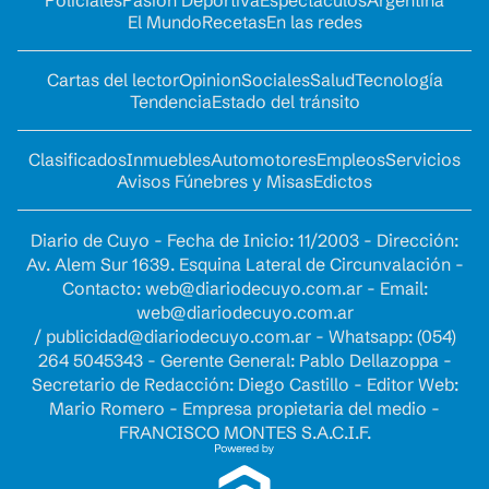
Policiales
Pasión Deportiva
Espectáculos
Argentina
El Mundo
Recetas
En las redes
Cartas del lector
Opinion
Sociales
Salud
Tecnología
Tendencia
Estado del tránsito
Clasificados
Inmuebles
Automotores
Empleos
Servicios
Avisos Fúnebres y Misas
Edictos
Diario de Cuyo - Fecha de Inicio: 11/2003 - Dirección:
Av. Alem Sur 1639. Esquina Lateral de Circunvalación -
Contacto:
web@diariodecuyo.com.ar
- Email:
web@diariodecuyo.com.ar
/
publicidad@diariodecuyo.com.ar
-
Whatsapp: (054)
264 5045343 - Gerente General: Pablo Dellazoppa -
Secretario de Redacción: Diego Castillo - Editor Web:
Mario Romero - Empresa propietaria del medio -
FRANCISCO MONTES S.A.C.I.F.