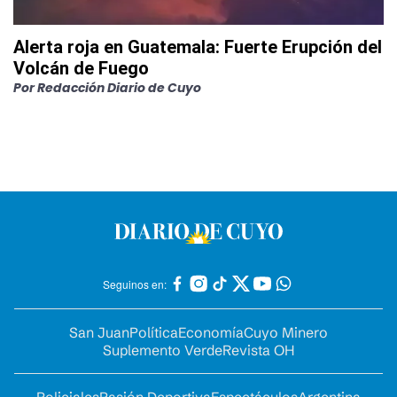
Alerta roja en Guatemala: Fuerte Erupción del
Volcán de Fuego
Por
Redacción Diario de Cuyo
Seguinos en:
San Juan
Política
Economía
Cuyo Minero
Suplemento Verde
Revista OH