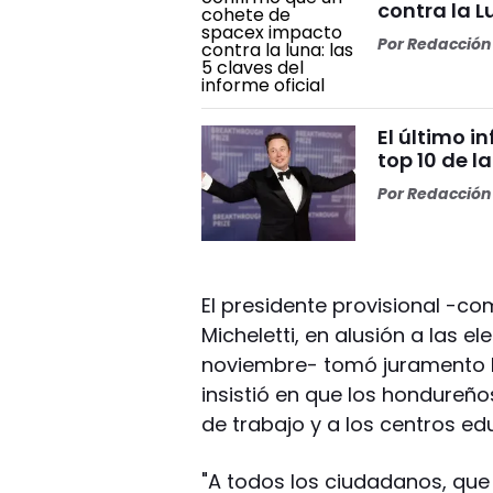
contra la L
Por
Redacción 
El último i
top 10 de l
Por
Redacción 
El presidente provisional -c
Micheletti, en alusión a las 
noviembre- tomó juramento h
insistió en que los hondureñ
de trabajo y a los centros ed
"A todos los ciudadanos, que