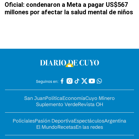
Oficial: condenaron a Meta a pagar US$567
millones por afectar la salud mental de niños
Seguinos en:
San Juan
Política
Economía
Cuyo Minero
Suplemento Verde
Revista OH
Policiales
Pasión Deportiva
Espectáculos
Argentina
El Mundo
Recetas
En las redes