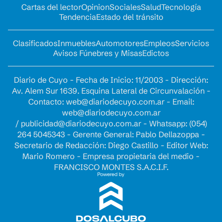
Cartas del lector
Opinion
Sociales
Salud
Tecnología
Tendencia
Estado del tránsito
Clasificados
Inmuebles
Automotores
Empleos
Servicios
Avisos Fúnebres y Misas
Edictos
Diario de Cuyo - Fecha de Inicio: 11/2003 - Dirección:
Av. Alem Sur 1639. Esquina Lateral de Circunvalación -
Contacto:
web@diariodecuyo.com.ar
- Email:
web@diariodecuyo.com.ar
/
publicidad@diariodecuyo.com.ar
-
Whatsapp: (054)
264 5045343 - Gerente General: Pablo Dellazoppa -
Secretario de Redacción: Diego Castillo - Editor Web:
Mario Romero - Empresa propietaria del medio -
FRANCISCO MONTES S.A.C.I.F.