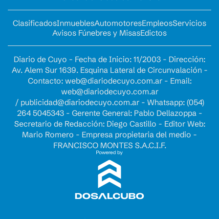
Clasificados
Inmuebles
Automotores
Empleos
Servicios
Avisos Fúnebres y Misas
Edictos
Diario de Cuyo - Fecha de Inicio: 11/2003 - Dirección:
Av. Alem Sur 1639. Esquina Lateral de Circunvalación -
Contacto:
web@diariodecuyo.com.ar
- Email:
web@diariodecuyo.com.ar
/
publicidad@diariodecuyo.com.ar
-
Whatsapp: (054)
264 5045343 - Gerente General: Pablo Dellazoppa -
Secretario de Redacción: Diego Castillo - Editor Web:
Mario Romero - Empresa propietaria del medio -
FRANCISCO MONTES S.A.C.I.F.