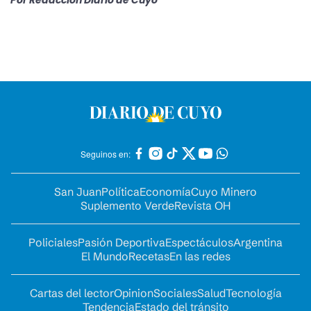
Por
Redacción Diario de Cuyo
Seguinos en:
San Juan
Política
Economía
Cuyo Minero
Suplemento Verde
Revista OH
Policiales
Pasión Deportiva
Espectáculos
Argentina
El Mundo
Recetas
En las redes
Cartas del lector
Opinion
Sociales
Salud
Tecnología
Tendencia
Estado del tránsito