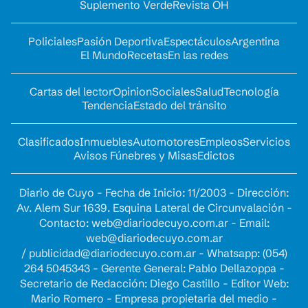
Suplemento Verde
Revista OH
Policiales
Pasión Deportiva
Espectáculos
Argentina
El Mundo
Recetas
En las redes
Cartas del lector
Opinion
Sociales
Salud
Tecnología
Tendencia
Estado del tránsito
Clasificados
Inmuebles
Automotores
Empleos
Servicios
Avisos Fúnebres y Misas
Edictos
Diario de Cuyo - Fecha de Inicio: 11/2003 - Dirección:
Av. Alem Sur 1639. Esquina Lateral de Circunvalación -
Contacto:
web@diariodecuyo.com.ar
- Email:
web@diariodecuyo.com.ar
/
publicidad@diariodecuyo.com.ar
-
Whatsapp: (054)
264 5045343 - Gerente General: Pablo Dellazoppa -
Secretario de Redacción: Diego Castillo - Editor Web:
Mario Romero - Empresa propietaria del medio -