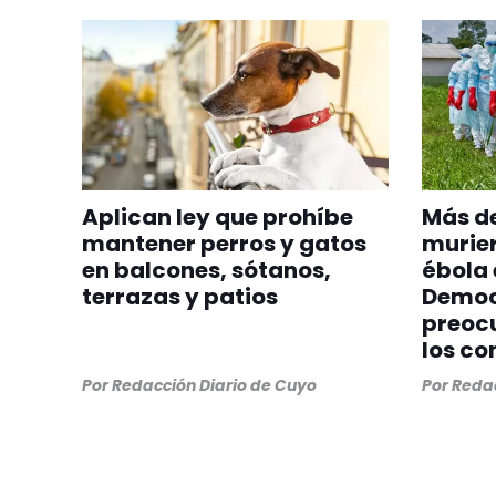
Aplican ley que prohíbe
Más de
mantener perros y gatos
murier
en balcones, sótanos,
ébola 
terrazas y patios
Democ
preocu
los co
Por
Redacción Diario de Cuyo
Por
Redac