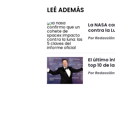
LEÉ ADEMÁS
La NASA co
contra la L
Por
Redacción 
El último i
top 10 de l
Por
Redacción 