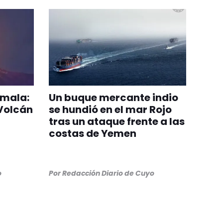
emala:
Un buque mercante indio
 Volcán
se hundió en el mar Rojo
tras un ataque frente a las
costas de Yemen
o
Por
Redacción Diario de Cuyo