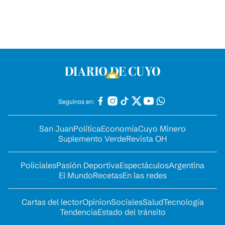
Seguinos en:
San Juan
Política
Economía
Cuyo Minero
Suplemento Verde
Revista OH
Policiales
Pasión Deportiva
Espectáculos
Argentina
El Mundo
Recetas
En las redes
Cartas del lector
Opinion
Sociales
Salud
Tecnología
Tendencia
Estado del tránsito