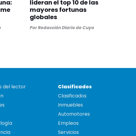
una:
lideran el top 10 de las
orme
mayores fortunas
globales
o
Por
Redacción Diario de Cuyo
 del lector
Clasificados
on
Clasificados
es
Inmuebles
Automotores
logía
Empleos
ncia
Servicios