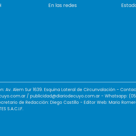
H
En las redes
Estado
ión: Av. Alem Sur 1639. Esquina Lateral de Circunvalación - Contac
cuyo.com.ar
/
publicidad@diariodecuyo.com.ar
-
Whatsapp: (0
cretario de Redacción: Diego Castillo - Editor Web: Mario Romer
 S.A.C.I.F.