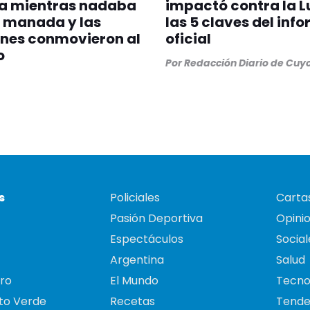
a mientras nadaba
impactó contra la L
 manada y las
las 5 claves del inf
nes conmovieron al
oficial
o
Por
Redacción Diario de Cuy
s
Policiales
Cartas
Pasión Deportiva
Opini
Espectáculos
Social
Argentina
Salud
ro
El Mundo
Tecno
to Verde
Recetas
Tende