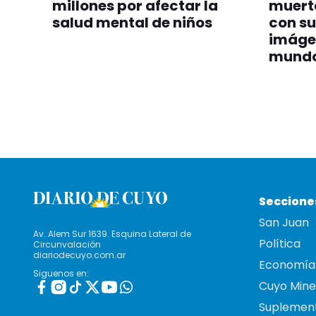
millones por afectar la
muert
salud mental de niños
con su
imáge
mund
Seccione
San Juan
Av. Alem Sur 1639. Esquina Lateral de
Política
Circunvalación
diariodecuyo.com.ar
Economía
Siguenos en:
Cuyo Mine
Suplemen