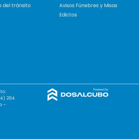
 del tránsito
Avisos Fúnebres y Misas
Edictos
to:
54) 264
o -