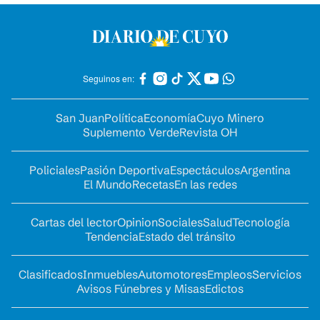
Seguinos en:
San Juan
Política
Economía
Cuyo Minero
Suplemento Verde
Revista OH
Policiales
Pasión Deportiva
Espectáculos
Argentina
El Mundo
Recetas
En las redes
Cartas del lector
Opinion
Sociales
Salud
Tecnología
Tendencia
Estado del tránsito
Clasificados
Inmuebles
Automotores
Empleos
Servicios
Avisos Fúnebres y Misas
Edictos