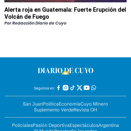
Alerta roja en Guatemala: Fuerte Erupción del
Volcán de Fuego
Por
Redacción Diario de Cuyo
Seguinos en:
San Juan
Política
Economía
Cuyo Minero
Suplemento Verde
Revista OH
Policiales
Pasión Deportiva
Espectáculos
Argentina