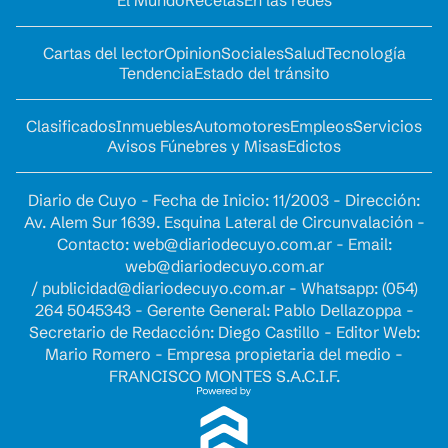
El Mundo
Recetas
En las redes
Cartas del lector
Opinion
Sociales
Salud
Tecnología
Tendencia
Estado del tránsito
Clasificados
Inmuebles
Automotores
Empleos
Servicios
Avisos Fúnebres y Misas
Edictos
Diario de Cuyo - Fecha de Inicio: 11/2003 - Dirección:
Av. Alem Sur 1639. Esquina Lateral de Circunvalación -
Contacto:
web@diariodecuyo.com.ar
- Email:
web@diariodecuyo.com.ar
/
publicidad@diariodecuyo.com.ar
-
Whatsapp: (054)
264 5045343 - Gerente General: Pablo Dellazoppa -
Secretario de Redacción: Diego Castillo - Editor Web:
Mario Romero - Empresa propietaria del medio -
FRANCISCO MONTES S.A.C.I.F.