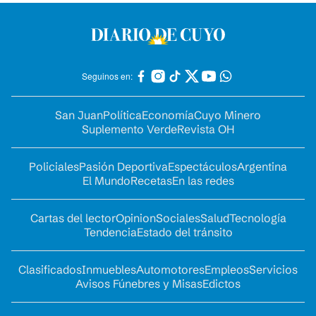
Seguinos en:
San Juan
Política
Economía
Cuyo Minero
Suplemento Verde
Revista OH
Policiales
Pasión Deportiva
Espectáculos
Argentina
El Mundo
Recetas
En las redes
Cartas del lector
Opinion
Sociales
Salud
Tecnología
Tendencia
Estado del tránsito
Clasificados
Inmuebles
Automotores
Empleos
Servicios
Avisos Fúnebres y Misas
Edictos