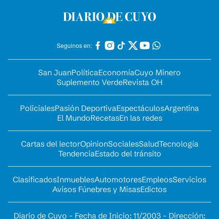
Seguinos en:
San Juan
Política
Economía
Cuyo Minero
Suplemento Verde
Revista OH
Policiales
Pasión Deportiva
Espectáculos
Argentina
El Mundo
Recetas
En las redes
Cartas del lector
Opinion
Sociales
Salud
Tecnología
Tendencia
Estado del tránsito
Clasificados
Inmuebles
Automotores
Empleos
Servicios
Avisos Fúnebres y Misas
Edictos
Diario de Cuyo - Fecha de Inicio: 11/2003 - Dirección: