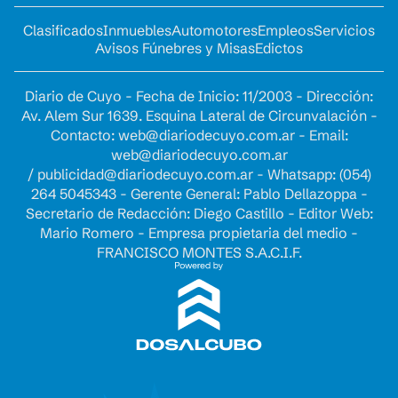
Clasificados
Inmuebles
Automotores
Empleos
Servicios
Avisos Fúnebres y Misas
Edictos
Diario de Cuyo - Fecha de Inicio: 11/2003 - Dirección:
Av. Alem Sur 1639. Esquina Lateral de Circunvalación -
Contacto:
web@diariodecuyo.com.ar
- Email:
web@diariodecuyo.com.ar
/
publicidad@diariodecuyo.com.ar
-
Whatsapp: (054)
264 5045343 - Gerente General: Pablo Dellazoppa -
Secretario de Redacción: Diego Castillo - Editor Web:
Mario Romero - Empresa propietaria del medio -
FRANCISCO MONTES S.A.C.I.F.