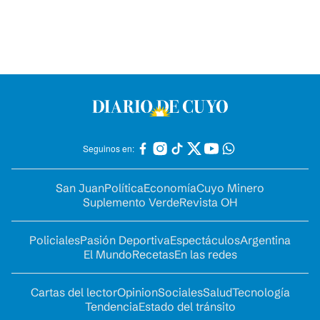
Seguinos en:
San Juan
Política
Economía
Cuyo Minero
Suplemento Verde
Revista OH
Policiales
Pasión Deportiva
Espectáculos
Argentina
El Mundo
Recetas
En las redes
Cartas del lector
Opinion
Sociales
Salud
Tecnología
Tendencia
Estado del tránsito