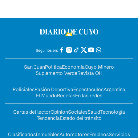
Seguinos en:
San Juan
Política
Economía
Cuyo Minero
Suplemento Verde
Revista OH
Policiales
Pasión Deportiva
Espectáculos
Argentina
El Mundo
Recetas
En las redes
Cartas del lector
Opinion
Sociales
Salud
Tecnología
Tendencia
Estado del tránsito
Clasificados
Inmuebles
Automotores
Empleos
Servicios