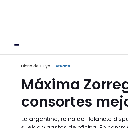
Diario de Cuyo
Mundo
Máxima Zorregu
consortes mej
La argentina, reina de Holand,a dis
sueldo y gastos de oficina. En contras