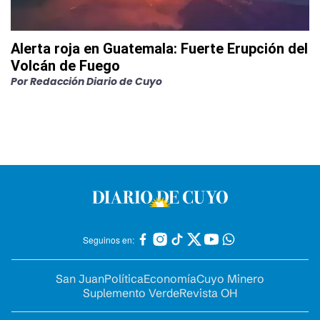
Alerta roja en Guatemala: Fuerte Erupción del
Volcán de Fuego
Por
Redacción Diario de Cuyo
Seguinos en:
San Juan
Política
Economía
Cuyo Minero
Suplemento Verde
Revista OH