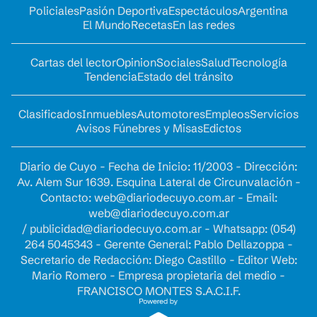
Policiales
Pasión Deportiva
Espectáculos
Argentina
El Mundo
Recetas
En las redes
Cartas del lector
Opinion
Sociales
Salud
Tecnología
Tendencia
Estado del tránsito
Clasificados
Inmuebles
Automotores
Empleos
Servicios
Avisos Fúnebres y Misas
Edictos
Diario de Cuyo - Fecha de Inicio: 11/2003 - Dirección:
Av. Alem Sur 1639. Esquina Lateral de Circunvalación -
Contacto:
web@diariodecuyo.com.ar
- Email:
web@diariodecuyo.com.ar
/
publicidad@diariodecuyo.com.ar
-
Whatsapp: (054)
264 5045343 - Gerente General: Pablo Dellazoppa -
Secretario de Redacción: Diego Castillo - Editor Web:
Mario Romero - Empresa propietaria del medio -
FRANCISCO MONTES S.A.C.I.F.