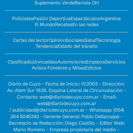
Suplemento Verde
Revista OH
Policiales
Pasión Deportiva
Espectáculos
Argentina
El Mundo
Recetas
En las redes
Cartas del lector
Opinion
Sociales
Salud
Tecnología
Tendencia
Estado del tránsito
Clasificados
Inmuebles
Automotores
Empleos
Servicios
Avisos Fúnebres y Misas
Edictos
Diario de Cuyo - Fecha de Inicio: 11/2003 - Dirección:
Av. Alem Sur 1639. Esquina Lateral de Circunvalación -
Contacto:
web@diariodecuyo.com.ar
- Email:
web@diariodecuyo.com.ar
/
publicidad@diariodecuyo.com.ar
-
Whatsapp: (054)
264 5045343 - Gerente General: Pablo Dellazoppa -
Secretario de Redacción: Diego Castillo - Editor Web:
Mario Romero - Empresa propietaria del medio -