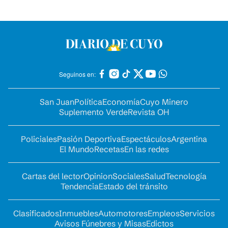
Seguinos en:
San Juan
Política
Economía
Cuyo Minero
Suplemento Verde
Revista OH
Policiales
Pasión Deportiva
Espectáculos
Argentina
El Mundo
Recetas
En las redes
Cartas del lector
Opinion
Sociales
Salud
Tecnología
Tendencia
Estado del tránsito
Clasificados
Inmuebles
Automotores
Empleos
Servicios
Avisos Fúnebres y Misas
Edictos