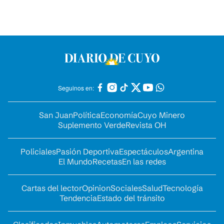
Seguinos en:
San Juan
Política
Economía
Cuyo Minero
Suplemento Verde
Revista OH
Policiales
Pasión Deportiva
Espectáculos
Argentina
El Mundo
Recetas
En las redes
Cartas del lector
Opinion
Sociales
Salud
Tecnología
Tendencia
Estado del tránsito