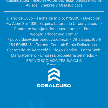
Clasificados
Inmuebles
Automotores
Empleos
Servicios
Avisos Fúnebres y Misas
Edictos
Diario de Cuyo - Fecha de Inicio: 11/2003 - Dirección:
Av. Alem Sur 1639. Esquina Lateral de Circunvalación -
Contacto:
web@diariodecuyo.com.ar
- Email:
web@diariodecuyo.com.ar
/
publicidad@diariodecuyo.com.ar
-
Whatsapp: (054)
264 5045343 - Gerente General: Pablo Dellazoppa -
Secretario de Redacción: Diego Castillo - Editor Web:
Mario Romero - Empresa propietaria del medio -
FRANCISCO MONTES S.A.C.I.F.