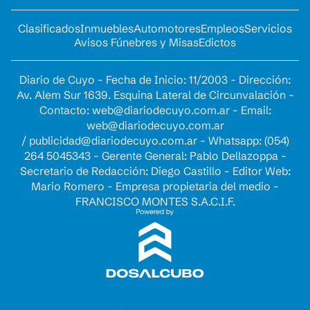
Clasificados
Inmuebles
Automotores
Empleos
Servicios
Avisos Fúnebres y Misas
Edictos
Diario de Cuyo - Fecha de Inicio: 11/2003 - Dirección:
Av. Alem Sur 1639. Esquina Lateral de Circunvalación -
Contacto:
web@diariodecuyo.com.ar
- Email:
web@diariodecuyo.com.ar
/
publicidad@diariodecuyo.com.ar
-
Whatsapp: (054)
264 5045343 - Gerente General: Pablo Dellazoppa -
Secretario de Redacción: Diego Castillo - Editor Web:
Mario Romero - Empresa propietaria del medio -
FRANCISCO MONTES S.A.C.I.F.