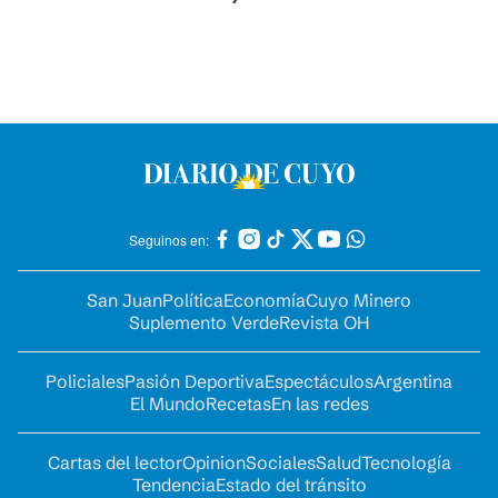
Seguinos en:
San Juan
Política
Economía
Cuyo Minero
Suplemento Verde
Revista OH
Policiales
Pasión Deportiva
Espectáculos
Argentina
El Mundo
Recetas
En las redes
Cartas del lector
Opinion
Sociales
Salud
Tecnología
Tendencia
Estado del tránsito