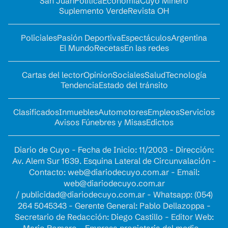
San Juan
Política
Economía
Cuyo Minero
Suplemento Verde
Revista OH
Policiales
Pasión Deportiva
Espectáculos
Argentina
El Mundo
Recetas
En las redes
Cartas del lector
Opinion
Sociales
Salud
Tecnología
Tendencia
Estado del tránsito
Clasificados
Inmuebles
Automotores
Empleos
Servicios
Avisos Fúnebres y Misas
Edictos
Diario de Cuyo - Fecha de Inicio: 11/2003 - Dirección:
Av. Alem Sur 1639. Esquina Lateral de Circunvalación -
Contacto:
web@diariodecuyo.com.ar
- Email:
web@diariodecuyo.com.ar
/
publicidad@diariodecuyo.com.ar
-
Whatsapp: (054)
264 5045343 - Gerente General: Pablo Dellazoppa -
Secretario de Redacción: Diego Castillo - Editor Web: