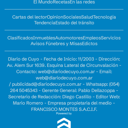
El Mundo
Recetas
En las redes
Cartas del lector
Opinion
Sociales
Salud
Tecnología
Tendencia
Estado del tránsito
Clasificados
Inmuebles
Automotores
Empleos
Servicios
Avisos Fúnebres y Misas
Edictos
Diario de Cuyo - Fecha de Inicio: 11/2003 - Dirección:
Av. Alem Sur 1639. Esquina Lateral de Circunvalación -
Contacto:
web@diariodecuyo.com.ar
- Email:
web@diariodecuyo.com.ar
/
publicidad@diariodecuyo.com.ar
-
Whatsapp: (054)
264 5045343 - Gerente General: Pablo Dellazoppa -
Secretario de Redacción: Diego Castillo - Editor Web:
Mario Romero - Empresa propietaria del medio -
FRANCISCO MONTES S.A.C.I.F.