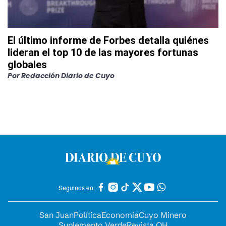
El último informe de Forbes detalla quiénes
lideran el top 10 de las mayores fortunas
globales
Por
Redacción Diario de Cuyo
Seguinos en:
San Juan
Política
Economía
Cuyo Minero
Suplemento Verde
Revista OH