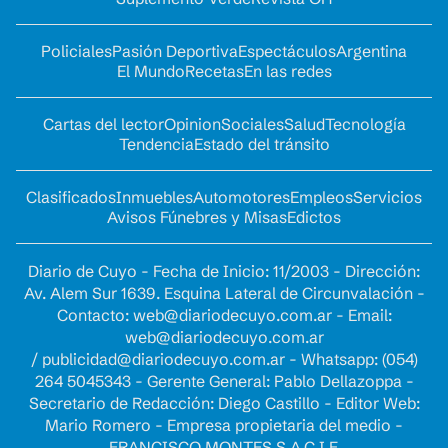
Policiales
Pasión Deportiva
Espectáculos
Argentina
El Mundo
Recetas
En las redes
Cartas del lector
Opinion
Sociales
Salud
Tecnología
Tendencia
Estado del tránsito
Clasificados
Inmuebles
Automotores
Empleos
Servicios
Avisos Fúnebres y Misas
Edictos
Diario de Cuyo - Fecha de Inicio: 11/2003 - Dirección:
Av. Alem Sur 1639. Esquina Lateral de Circunvalación -
Contacto:
web@diariodecuyo.com.ar
- Email:
web@diariodecuyo.com.ar
/
publicidad@diariodecuyo.com.ar
-
Whatsapp: (054)
264 5045343 - Gerente General: Pablo Dellazoppa -
Secretario de Redacción: Diego Castillo - Editor Web:
Mario Romero - Empresa propietaria del medio -
FRANCISCO MONTES S.A.C.I.F.